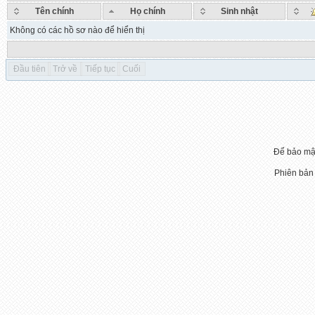
Tên chính
Họ chính
Sinh nhật
Không có các hồ sơ nào để hiển thị
Đầu tiên
Trở về
Tiếp tục
Cuối
Để bảo mật
Phiên bản