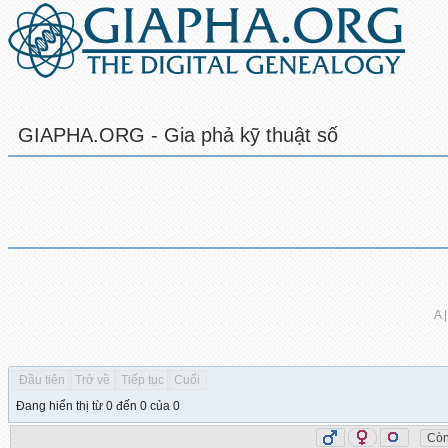
GIAPHA.ORG - Gia phả kỹ thuật số
A |
Đầu tiên
Trở về
Tiếp tục
Cuối
Đang hiển thị từ 0 đến 0 của 0
Còn