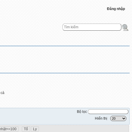
Đăng nhập
 cả
Bộ lọc
Hiển thị
 nhật<=100
Tổ
Ly