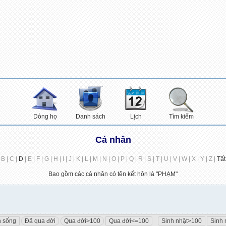
Dòng họ
Danh sách
Lịch
Tìm kiếm
Cá nhân
 B | C |
D
| E | F | G | H | I | J | K | L | M | N | O | P | Q | R | S | T | U | V | W | X | Y | Z |
Tất
Bao gồm các cá nhân có tên kết hôn là "
PHẠM
"
 sống
Đã qua đời
Qua đời>100
Qua đời<=100
Sinh nhật>100
Sinh