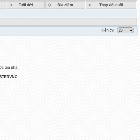
Tuổi đời
Địa điểm
Thay đổi cuối
Hiển thị
ợc gia phả.
STERVNC
.